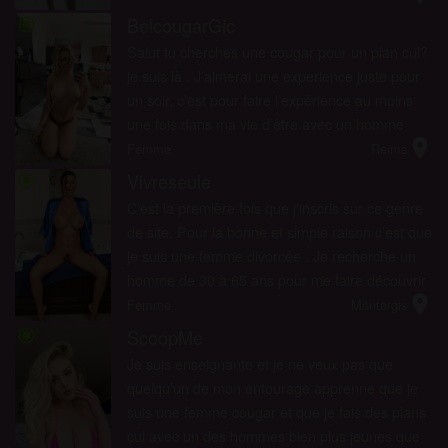
BelcougarGic
radio_button_checked
Salut tu cherches une cougar pour un plan cul?
je suis là . J’aimerai une experience juste pour
un soir, c’est pour faire l’expérience au moins
une fois dans ma vie d’être avec un homme
location_on
plus jeune que moi. Je t’enverrais une photo si
Femme
Reims
tu ...
Vivreseule
radio_button_checked
C’est la première fois que j'inscris sur ce genre
de site. Pour la bonne et simple raison c’est que
je suis une femme divorcée . Je recherche un
homme de 30 à 65 ans pour me faire découvrir
location_on
ce que j’ai pu rater au cours de ces 17
Femme
Montargis
dernières...
ScoopMe
radio_button_checked
Je suis enseignante et je ne veux pas que
quelqu’un de mon entourage apprenne que je
suis une femme cougar et que je fais des plans
cul avec un des hommes bien plus jeunes que