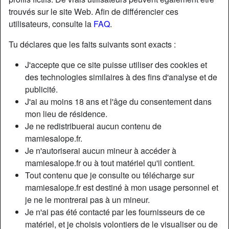
trouvés sur le site Web. Afin de différencier ces
utilisateurs, consulte la
FAQ
.
radio_button_checked
radio_button_checked
Tu déclares que les faits suivants sont exacts :
J'accepte que ce site puisse utiliser des cookies et
des technologies similaires à des fins d'analyse et de
publicité.
J'ai au moins 18 ans et l'âge du consentement dans
mon lieu de résidence.
Je ne redistribuerai aucun contenu de
radio_button_checked
radio_button_checked
mamiesalope.fr.
Je n'autoriserai aucun mineur à accéder à
mamiesalope.fr ou à tout matériel qu'il contient.
Tout contenu que je consulte ou télécharge sur
mamiesalope.fr est destiné à mon usage personnel et
je ne le montrerai pas à un mineur.
Je n'ai pas été contacté par les fournisseurs de ce
matériel, et je choisis volontiers de le visualiser ou de