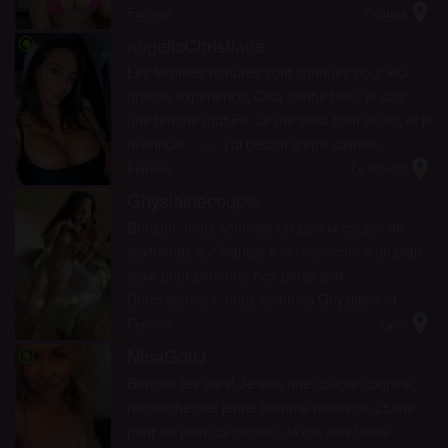
location_on
moi, j’espère pouvoir compter sur votre entière
Femme
Poitiers
discrétion ! N’h�...
angelicChristiane
radio_button_checked
Les femmes matures sont connues pour leur
grande expérience. Cela tombe bien, je suis
une femme mature. Je me sens bien seule, et je
m’ennuie ……. j’ai besoin d’être câlinée,
location_on
choyée. Je veux connaitre les longues
Femme
Le Pontet
chevauchées torrides. ...
Ghyslainecouple
radio_button_checked
Bonjour, nous sommes un joyeux couple de
sexfriends sur Nantes à la recherche d'un plan
sexe pour pimenter nos petits jeux.
Concrètement, nous sommes Ghyslaine et
location_on
Mathieu. Nous sommes prêts à élargir notre
Femme
Lyon
peu de cercle afin de vivre de nouvelle...
NinaGotU
radio_button_checked
Bonjour les gars! Je suis une cougar coquine,
recherche des jeune homme moins de 25ans
pour un plan cul coquin. Jе mе suіs fаіtеs