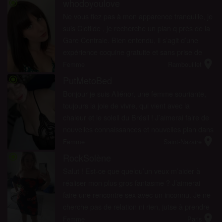
whodoyoulove
radio_button_checked
Ne vous fiez pas à mon apparence tranquille, je
suis Clotilde , je recherche un plan q près de la
Gare Centrale. Bien entendu, il s’agit d’une
expérience coquine gratuite et sans prise de
location_on
tête juste pour me sortir de ma vie de femme
Femme
Rambouillet
parfaite ...
PutMetoBed
radio_button_checked
Bonjour je suis Aliénor, une femme souriante,
toujours la joie de vivre, qui vient avec la
chaleur et le soleil du Brésil ! J’aimerai faire de
nouvelles connaissances et nouvelles plan dans
location_on
la ville avec des hommes gentils et sympa, qui
Femme
Saint-Nazaire
veulent p...
RockSolène
radio_button_checked
Salut ! Est-ce que quelqu’un veux m’aider à
réaliser mon plus gros fantasme ? J’aimerai
faire une rencontre sex avec un inconnu. Je ne
cherche pas de relation ni rien, jutse à prendre
location_on
mon pied avec un inconnu total. Bisou !
Femme
Paris