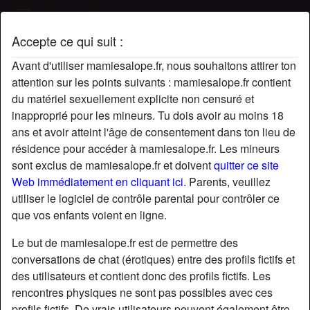
Mamie Salope
Accepte ce qui suit :
radio_button_checked
radio_button_checked
Avant d'utiliser mamiesalope.fr, nous souhaitons attirer ton
attention sur les points suivants : mamiesalope.fr contient
du matériel sexuellement explicite non censuré et
inapproprié pour les mineurs. Tu dois avoir au moins 18
ans et avoir atteint l'âge de consentement dans ton lieu de
résidence pour accéder à mamiesalope.fr. Les mineurs
sont exclus de mamiesalope.fr et doivent
quitter ce site
Web immédiatement en cliquant ici.
Parents, veuillez
utiliser le logiciel de contrôle parental pour contrôler ce
radio_button_checked
radio_button_checked
que vos enfants voient en ligne.
Le but de mamiesalope.fr est de permettre des
conversations de chat (érotiques) entre des profils fictifs et
des utilisateurs et contient donc des profils fictifs. Les
rencontres physiques ne sont pas possibles avec ces
profils fictifs. De vrais utilisateurs peuvent également être