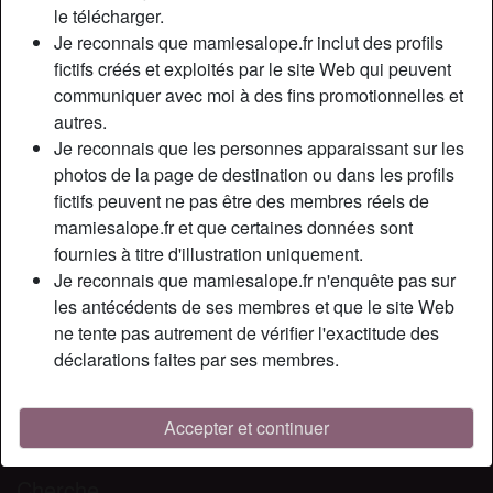
Relation:
Célibataire
le télécharger.
Couleur des cheveux:
Foncé
Je reconnais que mamiesalope.fr inclut des profils
fictifs créés et exploités par le site Web qui peuvent
Couleur des yeux:
Bleu
communiquer avec moi à des fins promotionnelles et
Épilé(e):
Oui
autres.
Fumeur(euse):
Non
Je reconnais que les personnes apparaissant sur les
photos de la page de destination ou dans les profils
Description
person_pin
fictifs peuvent ne pas être des membres réels de
mamiesalope.fr et que certaines données sont
Bonjour, je suis une belle femme d’âge mûr et je recherche
fournies à titre d'illustration uniquement.
des jeunes mecs pour des bons plans cul . Comme je suis
Je reconnais que mamiesalope.fr n'enquête pas sur
une vraie cougar, je recherche des mecs de moins de 30
les antécédents de ses membres et que le site Web
ans, vigoureux et qui n’ont pas froid aux yeux. Alors si tu
ne tente pas autrement de vérifier l'exactitude des
aimes le sexe à toute heure, que tu es curieux d’essayer le
déclarations faites par ses membres.
fétichisme (cuir et vynil) et que tu aimes les femmes à
grosse poitrine prête à tout pour te satisfaire, je te propose
de me tester pour voir jusqu’où nous pouvons aller dans le
Accepter et continuer
cul.
Cherche