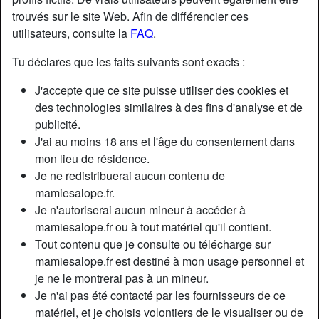
trouvés sur le site Web. Afin de différencier ces
utilisateurs, consulte la
FAQ
.
Tu déclares que les faits suivants sont exacts :
J'accepte que ce site puisse utiliser des cookies et
des technologies similaires à des fins d'analyse et de
publicité.
J'ai au moins 18 ans et l'âge du consentement dans
mon lieu de résidence.
Je ne redistribuerai aucun contenu de
mamiesalope.fr.
Je n'autoriserai aucun mineur à accéder à
Nickname:
DameSigolènexx
mamiesalope.fr ou à tout matériel qu'il contient.
Âge:
43
Tout contenu que je consulte ou télécharge sur
Pays:
France
mamiesalope.fr est destiné à mon usage personnel et
Département:
Somme
je ne le montrerai pas à un mineur.
Sexe:
Femme
Je n'ai pas été contacté par les fournisseurs de ce
Sexualité:
Hétéro
matériel, et je choisis volontiers de le visualiser ou de