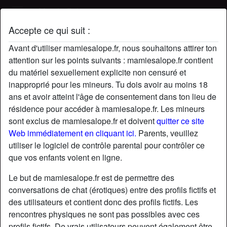
Mamie Salope
Accepte ce qui suit :
Profil de dameSigolènexx
Avant d'utiliser mamiesalope.fr, nous souhaitons attirer ton
attention sur les points suivants : mamiesalope.fr contient
du matériel sexuellement explicite non censuré et
inapproprié pour les mineurs. Tu dois avoir au moins 18
ans et avoir atteint l'âge de consentement dans ton lieu de
résidence pour accéder à mamiesalope.fr. Les mineurs
sont exclus de mamiesalope.fr et doivent
quitter ce site
Web immédiatement en cliquant ici.
Parents, veuillez
utiliser le logiciel de contrôle parental pour contrôler ce
que vos enfants voient en ligne.
Le but de mamiesalope.fr est de permettre des
conversations de chat (érotiques) entre des profils fictifs et
des utilisateurs et contient donc des profils fictifs. Les
rencontres physiques ne sont pas possibles avec ces
star
chat
Ajouter
Discuter !
profils fictifs. De vrais utilisateurs peuvent également être