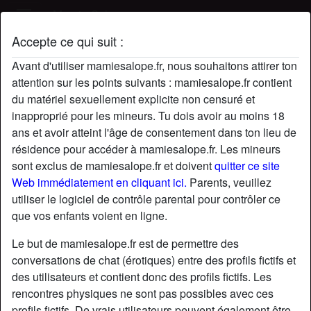
Mamie Salope
Accepte ce qui suit :
Profil de EmilieMtitz
Avant d'utiliser mamiesalope.fr, nous souhaitons attirer ton
radio_button_checked
attention sur les points suivants : mamiesalope.fr contient
du matériel sexuellement explicite non censuré et
inapproprié pour les mineurs. Tu dois avoir au moins 18
ans et avoir atteint l'âge de consentement dans ton lieu de
résidence pour accéder à mamiesalope.fr. Les mineurs
sont exclus de mamiesalope.fr et doivent
quitter ce site
Web immédiatement en cliquant ici.
Parents, veuillez
utiliser le logiciel de contrôle parental pour contrôler ce
que vos enfants voient en ligne.
Le but de mamiesalope.fr est de permettre des
conversations de chat (érotiques) entre des profils fictifs et
des utilisateurs et contient donc des profils fictifs. Les
rencontres physiques ne sont pas possibles avec ces
star
chat
Ajouter
Discuter !
profils fictifs. De vrais utilisateurs peuvent également être