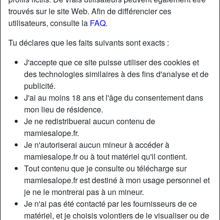
trouvés sur le site Web. Afin de différencier ces
utilisateurs, consulte la
FAQ
.
Tu déclares que les faits suivants sont exacts :
J'accepte que ce site puisse utiliser des cookies et
des technologies similaires à des fins d'analyse et de
publicité.
J'ai au moins 18 ans et l'âge du consentement dans
mon lieu de résidence.
Je ne redistribuerai aucun contenu de
mamiesalope.fr.
Je n'autoriserai aucun mineur à accéder à
Nickname:
EmilieMtitz
mamiesalope.fr ou à tout matériel qu'il contient.
Âge:
62
Tout contenu que je consulte ou télécharge sur
Pays:
France
mamiesalope.fr est destiné à mon usage personnel et
Département:
Pyrénées-Atlantiques
je ne le montrerai pas à un mineur.
Sexe:
Femme
Je n'ai pas été contacté par les fournisseurs de ce
Sexualité:
Hétéro
matériel, et je choisis volontiers de le visualiser ou de