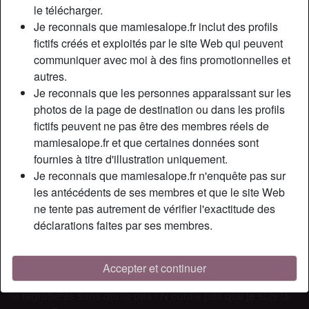
Relation:
Célibataire
le télécharger.
Couleur des cheveux:
Blonde
Je reconnais que mamiesalope.fr inclut des profils
fictifs créés et exploités par le site Web qui peuvent
Couleur des yeux:
Bleu
communiquer avec moi à des fins promotionnelles et
Épilé(e):
Oui
autres.
Fumeur(euse):
Non
Je reconnais que les personnes apparaissant sur les
photos de la page de destination ou dans les profils
Description
person_pin
fictifs peuvent ne pas être des membres réels de
mamiesalope.fr et que certaines données sont
Envie d'un plan cul avec femme cougar qui te correspond ?
fournies à titre d'illustration uniquement.
Alors tu es sur le bon profil ! Le mien ! Je me présente, je
Je reconnais que mamiesalope.fr n'enquête pas sur
suis Emilie, femme qui souhaite trouver de jeunes hommes
les antécédents de ses membres et que le site Web
pleins d’envies et de désirs pour moi ! Épicurienne,
ne tente pas autrement de vérifier l'exactitude des
curieuse et aimant les caresses, je suis chaude comme de
déclarations faites par ses membres.
la braise mais ne souhaite pas me refroidir un instant !
Comme tu peux le voir je n’ai pas froid aux yeux. Rien que
cette photo devrait te faire tourner la tête et te donner
Accepter et continuer
l’envie de venir me parler. Si tu veux une femme mure tu ne
le regretteras sans doute pas ! N’oublie pas que je suis là