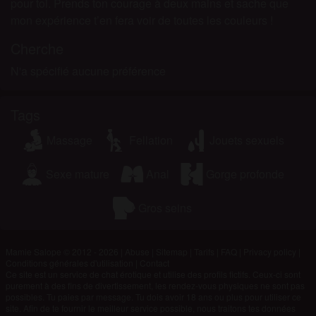
pour toi. Prends ton courage à deux mains et sache que
mon expérience t’en fera voir de toutes les couleurs !
Cherche
N'a spécifié aucune préférence
Tags
Massage
Fellation
Jouets sexuels
Sexe mature
Anal
Gorge profonde
Gros seins
Mamie Salope © 2012 - 2026
|
Abuse
|
Sitemap
|
Tarifs
|
FAQ
|
Privacy policy
|
Conditions générales d'utilisation
|
Contact
Ce site est un service de chat érotique et utilise des profils fictifs. Ceux-ci sont
purement à des fins de divertissement, les rendez-vous physiques ne sont pas
possibles. Tu paies par message. Tu dois avoir 18 ans ou plus pour utiliser ce
site. Afin de te fournir le meilleur service possible, nous traitons tes données