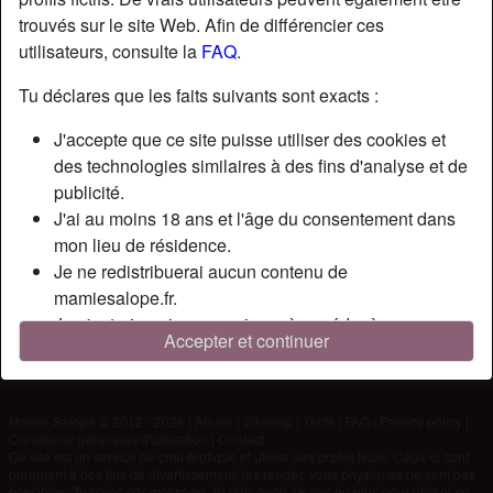
trouvés sur le site Web. Afin de différencier ces
utilisateurs, consulte la
FAQ
.
Nickname:
Chrisman
Âge:
31
Tu déclares que les faits suivants sont exacts :
Pays:
France
J'accepte que ce site puisse utiliser des cookies et
Département:
Paris
des technologies similaires à des fins d'analyse et de
Sexe:
Homme
publicité.
J'ai au moins 18 ans et l'âge du consentement dans
Description
mon lieu de résidence.
Je ne redistribuerai aucun contenu de
N'a pas encore saisi de description
mamiesalope.fr.
Cherche
Je n'autoriserai aucun mineur à accéder à
Accepter et continuer
mamiesalope.fr ou à tout matériel qu'il contient.
N'a spécifié aucune préférence
Tout contenu que je consulte ou télécharge sur
mamiesalope.fr est destiné à mon usage personnel et
Mamie Salope © 2012 - 2026
|
Abuse
|
Sitemap
|
Tarifs
|
FAQ
|
Privacy policy
|
je ne le montrerai pas à un mineur.
Conditions générales d'utilisation
|
Contact
Je n'ai pas été contacté par les fournisseurs de ce
Ce site est un service de chat érotique et utilise des profils fictifs. Ceux-ci sont
purement à des fins de divertissement, les rendez-vous physiques ne sont pas
matériel, et je choisis volontiers de le visualiser ou de
possibles. Tu paies par message. Tu dois avoir 18 ans ou plus pour utiliser ce