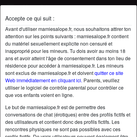
Mamie Salope
Accepte ce qui suit :
Profil de Chrisman
Avant d'utiliser mamiesalope.fr, nous souhaitons attirer ton
attention sur les points suivants : mamiesalope.fr contient
du matériel sexuellement explicite non censuré et
inapproprié pour les mineurs. Tu dois avoir au moins 18
ans et avoir atteint l'âge de consentement dans ton lieu de
résidence pour accéder à mamiesalope.fr. Les mineurs
sont exclus de mamiesalope.fr et doivent
quitter ce site
Web immédiatement en cliquant ici.
Parents, veuillez
utiliser le logiciel de contrôle parental pour contrôler ce
que vos enfants voient en ligne.
Le but de mamiesalope.fr est de permettre des
conversations de chat (érotiques) entre des profils fictifs et
des utilisateurs et contient donc des profils fictifs. Les
rencontres physiques ne sont pas possibles avec ces
star
chat
Ajouter
Discuter !
profils fictifs. De vrais utilisateurs peuvent également être