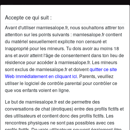
Mamie Salope
Accepte ce qui suit :
Profil de relationInfidele
Avant d'utiliser mamiesalope.fr, nous souhaitons attirer ton
attention sur les points suivants : mamiesalope.fr contient
du matériel sexuellement explicite non censuré et
inapproprié pour les mineurs. Tu dois avoir au moins 18
ans et avoir atteint l'âge de consentement dans ton lieu de
résidence pour accéder à mamiesalope.fr. Les mineurs
sont exclus de mamiesalope.fr et doivent
quitter ce site
Web immédiatement en cliquant ici.
Parents, veuillez
utiliser le logiciel de contrôle parental pour contrôler ce
que vos enfants voient en ligne.
Le but de mamiesalope.fr est de permettre des
conversations de chat (érotiques) entre des profils fictifs et
des utilisateurs et contient donc des profils fictifs. Les
rencontres physiques ne sont pas possibles avec ces
star
chat
Ajouter
Discuter !
profils fictifs. De vrais utilisateurs peuvent également être