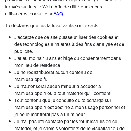
trouvés sur le site Web. Afin de différencier ces
utilisateurs, consulte la
FAQ
.
Tu déclares que les faits suivants sont exacts :
J'accepte que ce site puisse utiliser des cookies et
des technologies similaires à des fins d'analyse et de
publicité.
J'ai au moins 18 ans et l'âge du consentement dans
mon lieu de résidence.
Je ne redistribuerai aucun contenu de
mamiesalope.fr.
Je n'autoriserai aucun mineur à accéder à
Nickname:
RelationInfidele
mamiesalope.fr ou à tout matériel qu'il contient.
Âge:
49
Tout contenu que je consulte ou télécharge sur
Pays:
France
mamiesalope.fr est destiné à mon usage personnel et
Département:
Moselle
je ne le montrerai pas à un mineur.
Sexe:
Femme
Je n'ai pas été contacté par les fournisseurs de ce
Sexualité:
Hétéro
matériel, et je choisis volontiers de le visualiser ou de