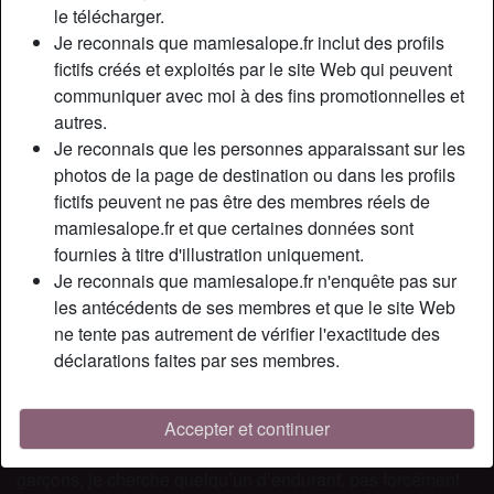
Relation:
Marié(e)
le télécharger.
Couleur des cheveux:
Foncé
Je reconnais que mamiesalope.fr inclut des profils
fictifs créés et exploités par le site Web qui peuvent
Couleur des yeux:
Bleu
communiquer avec moi à des fins promotionnelles et
Taille:
168 cm
autres.
Poids:
58 Kg
Je reconnais que les personnes apparaissant sur les
Épilé(e):
Épilé(e)
photos de la page de destination ou dans les profils
Fumeur(euse):
À l'occasion
fictifs peuvent ne pas être des membres réels de
mamiesalope.fr et que certaines données sont
Description
fournies à titre d'illustration uniquement.
person_pin
Je reconnais que mamiesalope.fr n'enquête pas sur
Je suis une femme mariée pour une relation infidèle . Je
les antécédents de ses membres et que le site Web
recherche un homme de 24 à 50 ans qui pourrait me
ne tente pas autrement de vérifier l'exactitude des
donner du plaisir pas comme mon mari qui me fait le coup
déclarations faites par ses membres.
du missionnaire pendant trois minutes et qui s’endort sur
mon sein. C’est malheureux, mais après 10 ans de
mariage j’ai déjà besoin d’aller voir ailleurs pour avoir une
Accepter et continuer
vie sexuelle normale. Vous l’aurez donc compris les
garçons, je cherche quelqu’un d’endurant, pas forcément