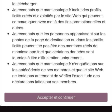
Relation:
Célibataire
le télécharger.
Couleur des cheveux:
Foncé
Je reconnais que mamiesalope.fr inclut des profils
fictifs créés et exploités par le site Web qui peuvent
Couleur des yeux:
Brun
communiquer avec moi à des fins promotionnelles et
Épilé(e):
Oui
autres.
Fumeur(euse):
Non
Je reconnais que les personnes apparaissant sur les
photos de la page de destination ou dans les profils
Description
person_pin
fictifs peuvent ne pas être des membres réels de
mamiesalope.fr et que certaines données sont
Si jamais un homme qui aime les femmes rondes lit mon
fournies à titre d'illustration uniquement.
profil en ce moment, ça serait vraiment super… Je ne vais
Je reconnais que mamiesalope.fr n'enquête pas sur
pas faire croire que je suis mince et toute sexy, non, je sais
les antécédents de ses membres et que le site Web
bien que j’ai des formes et des rondeurs mais comme
ne tente pas autrement de vérifier l'exactitude des
disait Amel Bent, ça sert à réchauffer le cœur, lol ! Je suis
déclarations faites par ses membres.
ouverte pour une relation sérieuse si l’homme de ma vie se
présente à moi mais je ne refuse pas également de
simplement m’amuser de façon éphémère.
Accepter et continuer
Cherche