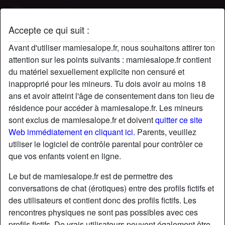
Mamie Salope
Accepte ce qui suit :
Profil de cherrylips
Avant d'utiliser mamiesalope.fr, nous souhaitons attirer ton
radio_button_checked
attention sur les points suivants : mamiesalope.fr contient
du matériel sexuellement explicite non censuré et
inapproprié pour les mineurs. Tu dois avoir au moins 18
ans et avoir atteint l'âge de consentement dans ton lieu de
résidence pour accéder à mamiesalope.fr. Les mineurs
sont exclus de mamiesalope.fr et doivent
quitter ce site
Web immédiatement en cliquant ici.
Parents, veuillez
utiliser le logiciel de contrôle parental pour contrôler ce
que vos enfants voient en ligne.
Le but de mamiesalope.fr est de permettre des
conversations de chat (érotiques) entre des profils fictifs et
des utilisateurs et contient donc des profils fictifs. Les
rencontres physiques ne sont pas possibles avec ces
star
chat
Ajouter
Discuter !
profils fictifs. De vrais utilisateurs peuvent également être