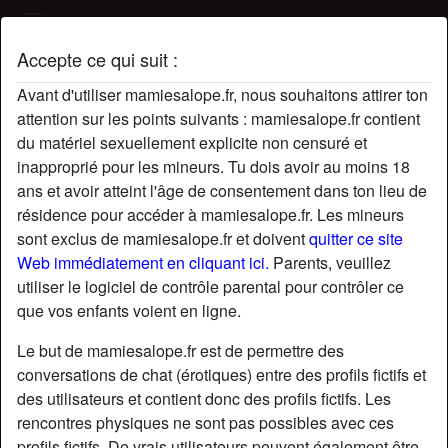
Mamie Salope
Accepte ce qui suit :
Profil de Dede
Avant d'utiliser mamiesalope.fr, nous souhaitons attirer ton
attention sur les points suivants : mamiesalope.fr contient
du matériel sexuellement explicite non censuré et
inapproprié pour les mineurs. Tu dois avoir au moins 18
ans et avoir atteint l'âge de consentement dans ton lieu de
résidence pour accéder à mamiesalope.fr. Les mineurs
sont exclus de mamiesalope.fr et doivent
quitter ce site
Web immédiatement en cliquant ici.
Parents, veuillez
utiliser le logiciel de contrôle parental pour contrôler ce
que vos enfants voient en ligne.
Le but de mamiesalope.fr est de permettre des
conversations de chat (érotiques) entre des profils fictifs et
des utilisateurs et contient donc des profils fictifs. Les
rencontres physiques ne sont pas possibles avec ces
star
chat
Ajouter
Discuter !
profils fictifs. De vrais utilisateurs peuvent également être