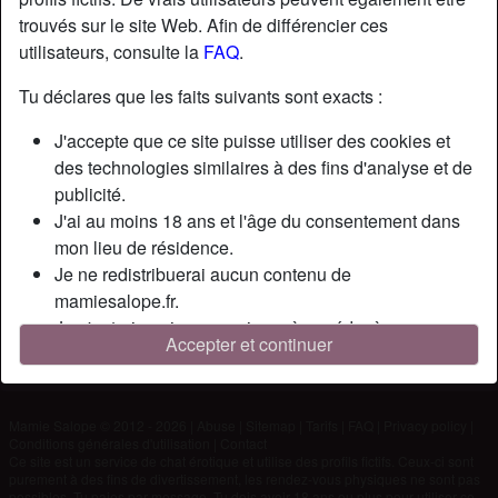
trouvés sur le site Web. Afin de différencier ces
utilisateurs, consulte la
FAQ
.
Nickname:
Dede
Âge:
54
Tu déclares que les faits suivants sont exacts :
Pays:
France
J'accepte que ce site puisse utiliser des cookies et
Département:
Isère
des technologies similaires à des fins d'analyse et de
Sexe:
Homme
publicité.
J'ai au moins 18 ans et l'âge du consentement dans
Description
mon lieu de résidence.
Je ne redistribuerai aucun contenu de
N'a pas encore saisi de description
mamiesalope.fr.
Cherche
Je n'autoriserai aucun mineur à accéder à
Accepter et continuer
mamiesalope.fr ou à tout matériel qu'il contient.
N'a spécifié aucune préférence
Tout contenu que je consulte ou télécharge sur
mamiesalope.fr est destiné à mon usage personnel et
Mamie Salope © 2012 - 2026
|
Abuse
|
Sitemap
|
Tarifs
|
FAQ
|
Privacy policy
|
je ne le montrerai pas à un mineur.
Conditions générales d'utilisation
|
Contact
Je n'ai pas été contacté par les fournisseurs de ce
Ce site est un service de chat érotique et utilise des profils fictifs. Ceux-ci sont
purement à des fins de divertissement, les rendez-vous physiques ne sont pas
matériel, et je choisis volontiers de le visualiser ou de
possibles. Tu paies par message. Tu dois avoir 18 ans ou plus pour utiliser ce