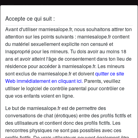
Mamie Salope
Accepte ce qui suit :
Profil de Eutch
Avant d'utiliser mamiesalope.fr, nous souhaitons attirer ton
attention sur les points suivants : mamiesalope.fr contient
du matériel sexuellement explicite non censuré et
inapproprié pour les mineurs. Tu dois avoir au moins 18
ans et avoir atteint l'âge de consentement dans ton lieu de
résidence pour accéder à mamiesalope.fr. Les mineurs
sont exclus de mamiesalope.fr et doivent
quitter ce site
Web immédiatement en cliquant ici.
Parents, veuillez
utiliser le logiciel de contrôle parental pour contrôler ce
que vos enfants voient en ligne.
Le but de mamiesalope.fr est de permettre des
conversations de chat (érotiques) entre des profils fictifs et
des utilisateurs et contient donc des profils fictifs. Les
rencontres physiques ne sont pas possibles avec ces
star
chat
Ajouter
Discuter !
profils fictifs. De vrais utilisateurs peuvent également être