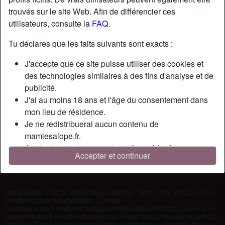
trouvés sur le site Web. Afin de différencier ces
utilisateurs, consulte la
FAQ
.
Nickname:
Eutch
Âge:
63
Tu déclares que les faits suivants sont exacts :
Pays:
France
J'accepte que ce site puisse utiliser des cookies et
Département:
Haute-Loire
des technologies similaires à des fins d'analyse et de
Sexe:
Homme
publicité.
J'ai au moins 18 ans et l'âge du consentement dans
Description
mon lieu de résidence.
Je ne redistribuerai aucun contenu de
N'a pas encore saisi de description
mamiesalope.fr.
Cherche
Je n'autoriserai aucun mineur à accéder à
Accepter et continuer
mamiesalope.fr ou à tout matériel qu'il contient.
N'a spécifié aucune préférence
Tout contenu que je consulte ou télécharge sur
mamiesalope.fr est destiné à mon usage personnel et
Mamie Salope © 2012 - 2026
|
Abuse
|
Sitemap
|
Tarifs
|
FAQ
|
Privacy policy
|
je ne le montrerai pas à un mineur.
Conditions générales d'utilisation
|
Contact
Je n'ai pas été contacté par les fournisseurs de ce
Ce site est un service de chat érotique et utilise des profils fictifs. Ceux-ci sont
purement à des fins de divertissement, les rendez-vous physiques ne sont pas
matériel, et je choisis volontiers de le visualiser ou de
possibles. Tu paies par message. Tu dois avoir 18 ans ou plus pour utiliser ce