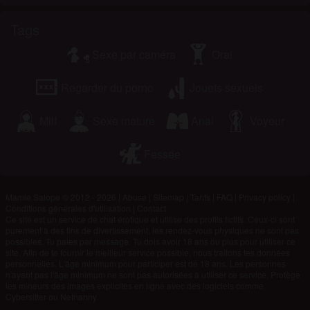
Tags
Sexe par caméra
Oral
Regarder du porno
Jouets sexuels
Milf
Sexe mature
Anal
Voyeur
Fessée
Mamie Salope © 2012 - 2026
|
Abuse
|
Sitemap
|
Tarifs
|
FAQ
|
Privacy policy
|
Conditions générales d'utilisation
|
Contact
Ce site est un service de chat érotique et utilise des profils fictifs. Ceux-ci sont
purement à des fins de divertissement, les rendez-vous physiques ne sont pas
possibles. Tu paies par message. Tu dois avoir 18 ans ou plus pour utiliser ce
site. Afin de te fournir le meilleur service possible, nous traitons tes données
personnelles. L'âge minimum pour participer est de 18 ans. Les personnes
n'ayant pas l'âge minimum ne sont pas autorisées à utiliser ce service. Protège
les mineurs des images explicites en ligne avec des logiciels comme
Cybersitter ou Netnanny.