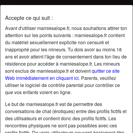
Mamie Salope
Accepte ce qui suit :
Profil de theBiggertheBetter
Avant d'utiliser mamiesalope.fr, nous souhaitons attirer ton
attention sur les points suivants : mamiesalope.fr contient
du matériel sexuellement explicite non censuré et
inapproprié pour les mineurs. Tu dois avoir au moins 18
ans et avoir atteint l'âge de consentement dans ton lieu de
résidence pour accéder à mamiesalope.fr. Les mineurs
sont exclus de mamiesalope.fr et doivent
quitter ce site
Web immédiatement en cliquant ici.
Parents, veuillez
utiliser le logiciel de contrôle parental pour contrôler ce
que vos enfants voient en ligne.
Le but de mamiesalope.fr est de permettre des
conversations de chat (érotiques) entre des profils fictifs et
des utilisateurs et contient donc des profils fictifs. Les
rencontres physiques ne sont pas possibles avec ces
star
chat
Ajouter
Discuter !
profils fictifs. De vrais utilisateurs peuvent également être