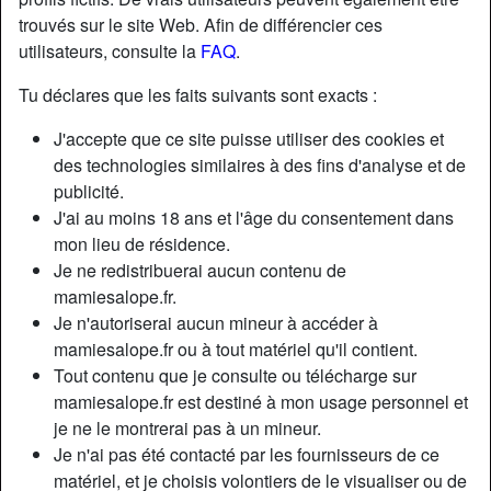
trouvés sur le site Web. Afin de différencier ces
utilisateurs, consulte la
FAQ
.
Tu déclares que les faits suivants sont exacts :
J'accepte que ce site puisse utiliser des cookies et
des technologies similaires à des fins d'analyse et de
publicité.
J'ai au moins 18 ans et l'âge du consentement dans
mon lieu de résidence.
Je ne redistribuerai aucun contenu de
mamiesalope.fr.
Je n'autoriserai aucun mineur à accéder à
Nickname:
TheBiggertheBetter
mamiesalope.fr ou à tout matériel qu'il contient.
Âge:
59
Tout contenu que je consulte ou télécharge sur
Pays:
France
mamiesalope.fr est destiné à mon usage personnel et
Département:
Haut-Rhin
je ne le montrerai pas à un mineur.
Sexe:
Femme
Je n'ai pas été contacté par les fournisseurs de ce
Sexualité:
Hétéro
matériel, et je choisis volontiers de le visualiser ou de