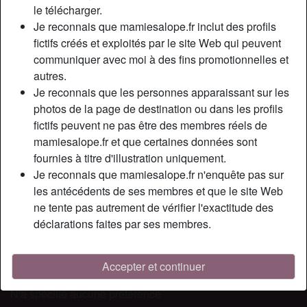
Relation:
Célibataire
le télécharger.
Couleur des cheveux:
Blonde
Je reconnais que mamiesalope.fr inclut des profils
fictifs créés et exploités par le site Web qui peuvent
Couleur des yeux:
Brun
communiquer avec moi à des fins promotionnelles et
Épilé(e):
Oui
autres.
Fumeur(euse):
Non
Je reconnais que les personnes apparaissant sur les
photos de la page de destination ou dans les profils
Description
person_pin
fictifs peuvent ne pas être des membres réels de
mamiesalope.fr et que certaines données sont
Je profite de ma petite description pour vous dire que ma
fournies à titre d'illustration uniquement.
recherche d’homme débute dès 20 ans, jusqu’a la
Je reconnais que mamiesalope.fr n'enquête pas sur
soixantaine comme moi pour un plan cul. Uniquement pour
les antécédents de ses membres et que le site Web
homme respectueux et sachant faire l’amour à une femme
ne tente pas autrement de vérifier l'exactitude des
très demandeuse. Contactez moi vite, et si vous avez des
déclarations faites par ses membres.
questions ou si vous souhaitez que je vous envoi plus de
photos, vous n’avez qu’a demander !
Accepter et continuer
Cherche
N'a spécifié aucune préférence