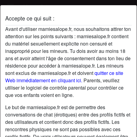
Mamie Salope
Accepte ce qui suit :
Profil de CleliaV
Avant d'utiliser mamiesalope.fr, nous souhaitons attirer ton
attention sur les points suivants : mamiesalope.fr contient
du matériel sexuellement explicite non censuré et
inapproprié pour les mineurs. Tu dois avoir au moins 18
ans et avoir atteint l'âge de consentement dans ton lieu de
résidence pour accéder à mamiesalope.fr. Les mineurs
sont exclus de mamiesalope.fr et doivent
quitter ce site
Web immédiatement en cliquant ici.
Parents, veuillez
utiliser le logiciel de contrôle parental pour contrôler ce
que vos enfants voient en ligne.
Le but de mamiesalope.fr est de permettre des
conversations de chat (érotiques) entre des profils fictifs et
des utilisateurs et contient donc des profils fictifs. Les
rencontres physiques ne sont pas possibles avec ces
star
chat
Ajouter
Discuter !
profils fictifs. De vrais utilisateurs peuvent également être