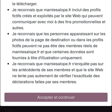
Relation:
Célibataire
le télécharger.
Couleur des yeux:
Vert
Je reconnais que mamiesalope.fr inclut des profils
fictifs créés et exploités par le site Web qui peuvent
Poids:
57 Kg
communiquer avec moi à des fins promotionnelles et
Fumeur(euse):
Oui
autres.
Je reconnais que les personnes apparaissant sur les
Description
person_pin
photos de la page de destination ou dans les profils
fictifs peuvent ne pas être des membres réels de
Je suis une femme mure amateur d’exhibition en webcam
mamiesalope.fr et que certaines données sont
et de sexe en extérieur. Se faire une visio coquine va nous
fournies à titre d'illustration uniquement.
permettre de faire un peu plus connaissance et aussi de
Je reconnais que mamiesalope.fr n'enquête pas sur
savoir si on se plaît car même si c’est pour un simple plan
les antécédents de ses membres et que le site Web
q, il faut quand même qu’il y ait une certaine attirance. Je
ne tente pas autrement de vérifier l'exactitude des
me connecte en priorité le soir. Bisous.
déclarations faites par ses membres.
Cherche
Homme, Hétéro, Asiatique, Caucasien(ne), 18-25
Accepter et continuer
Tags