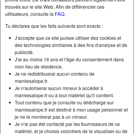
trouvés sur le site Web. Afin de différencier ces
utilisateurs, consulte la
FAQ
.
Tu déclares que les faits suivants sont exacts :
J'accepte que ce site puisse utiliser des cookies et
des technologies similaires à des fins d'analyse et de
publicité.
J'ai au moins 18 ans et l'âge du consentement dans
mon lieu de résidence.
Je ne redistribuerai aucun contenu de
mamiesalope.fr.
Je n'autoriserai aucun mineur à accéder à
Nickname:
CleliaV
mamiesalope.fr ou à tout matériel qu'il contient.
Âge:
39
Tout contenu que je consulte ou télécharge sur
Pays:
France
mamiesalope.fr est destiné à mon usage personnel et
Département:
Haut-Rhin
je ne le montrerai pas à un mineur.
Sexe:
Femme
Je n'ai pas été contacté par les fournisseurs de ce
Sexualité:
Hétéro
matériel, et je choisis volontiers de le visualiser ou de