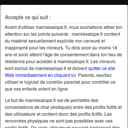
Mamie Salope
Accepte ce qui suit :
Profil de funandlust
Avant d'utiliser mamiesalope.fr, nous souhaitons attirer ton
radio_button_checked
attention sur les points suivants : mamiesalope.fr contient
du matériel sexuellement explicite non censuré et
inapproprié pour les mineurs. Tu dois avoir au moins 18
ans et avoir atteint l'âge de consentement dans ton lieu de
résidence pour accéder à mamiesalope.fr. Les mineurs
sont exclus de mamiesalope.fr et doivent
quitter ce site
Web immédiatement en cliquant ici.
Parents, veuillez
utiliser le logiciel de contrôle parental pour contrôler ce
que vos enfants voient en ligne.
Le but de mamiesalope.fr est de permettre des
conversations de chat (érotiques) entre des profils fictifs et
des utilisateurs et contient donc des profils fictifs. Les
rencontres physiques ne sont pas possibles avec ces
star
chat
Ajouter
Discuter !
profils fictifs. De vrais utilisateurs peuvent également être