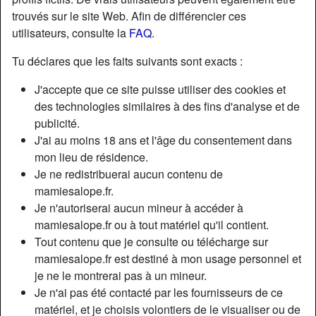
trouvés sur le site Web. Afin de différencier ces
utilisateurs, consulte la
FAQ
.
Tu déclares que les faits suivants sont exacts :
J'accepte que ce site puisse utiliser des cookies et
des technologies similaires à des fins d'analyse et de
publicité.
J'ai au moins 18 ans et l'âge du consentement dans
mon lieu de résidence.
Je ne redistribuerai aucun contenu de
mamiesalope.fr.
Je n'autoriserai aucun mineur à accéder à
Nickname:
Funandlust
mamiesalope.fr ou à tout matériel qu'il contient.
Âge:
50
Tout contenu que je consulte ou télécharge sur
Pays:
France
mamiesalope.fr est destiné à mon usage personnel et
Département:
Gironde
je ne le montrerai pas à un mineur.
Sexe:
Femme
Je n'ai pas été contacté par les fournisseurs de ce
Sexualité:
Hétéro
matériel, et je choisis volontiers de le visualiser ou de