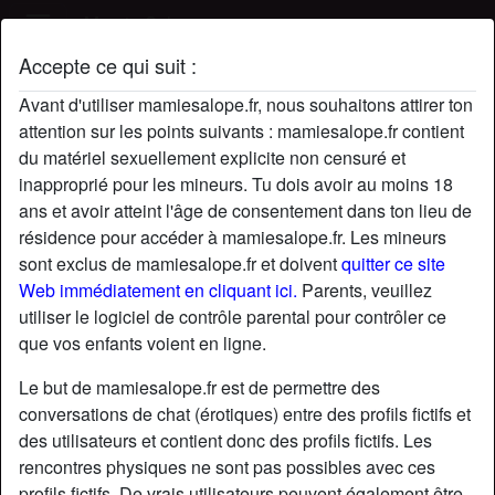
Mamie Salope
Accepte ce qui suit :
Profil de windflower
Avant d'utiliser mamiesalope.fr, nous souhaitons attirer ton
attention sur les points suivants : mamiesalope.fr contient
du matériel sexuellement explicite non censuré et
inapproprié pour les mineurs. Tu dois avoir au moins 18
ans et avoir atteint l'âge de consentement dans ton lieu de
résidence pour accéder à mamiesalope.fr. Les mineurs
sont exclus de mamiesalope.fr et doivent
quitter ce site
Web immédiatement en cliquant ici.
Parents, veuillez
utiliser le logiciel de contrôle parental pour contrôler ce
que vos enfants voient en ligne.
Le but de mamiesalope.fr est de permettre des
conversations de chat (érotiques) entre des profils fictifs et
des utilisateurs et contient donc des profils fictifs. Les
rencontres physiques ne sont pas possibles avec ces
star
chat
Ajouter
Discuter !
profils fictifs. De vrais utilisateurs peuvent également être