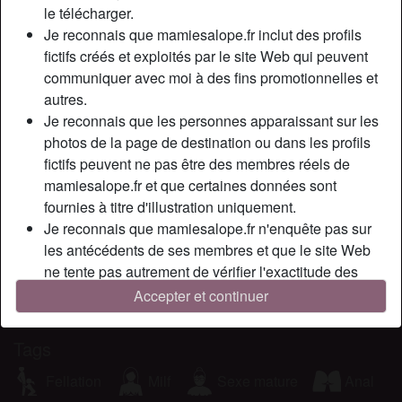
Couleur des cheveux:
Foncé
le télécharger.
Épilé(e):
Oui
Je reconnais que mamiesalope.fr inclut des profils
fictifs créés et exploités par le site Web qui peuvent
Fumeur(euse):
À l'occasion
communiquer avec moi à des fins promotionnelles et
autres.
Description
person_pin
Je reconnais que les personnes apparaissant sur les
photos de la page de destination ou dans les profils
Bonjour mignon ! Que fais-tu sur ce site ? Moi, en bonne
fictifs peuvent ne pas être des membres réels de
cougar que je suis, j’ai envire de trouver quelques plans
mamiesalope.fr et que certaines données sont
cul avec de jeune étalons. Alors si tu es de la région et si
fournies à titre d'illustration uniquement.
toi aussi tu cherches à avoir une relation sexuelle avec une
Je reconnais que mamiesalope.fr n'enquête pas sur
cougar, contactes-moi.
les antécédents de ses membres et que le site Web
Cherche
ne tente pas autrement de vérifier l'exactitude des
déclarations faites par ses membres.
N'a spécifié aucune préférence
Accepter et continuer
Tags
Fellation
Milf
Sexe mature
Anal