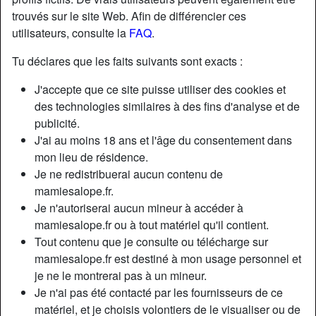
trouvés sur le site Web. Afin de différencier ces
utilisateurs, consulte la
FAQ
.
Tu déclares que les faits suivants sont exacts :
J'accepte que ce site puisse utiliser des cookies et
des technologies similaires à des fins d'analyse et de
publicité.
J'ai au moins 18 ans et l'âge du consentement dans
mon lieu de résidence.
Je ne redistribuerai aucun contenu de
mamiesalope.fr.
Je n'autoriserai aucun mineur à accéder à
Nickname:
Windflower
mamiesalope.fr ou à tout matériel qu'il contient.
Âge:
43
Tout contenu que je consulte ou télécharge sur
Pays:
France
mamiesalope.fr est destiné à mon usage personnel et
Département:
Calvados
je ne le montrerai pas à un mineur.
Sexe:
Femme
Je n'ai pas été contacté par les fournisseurs de ce
Sexualité:
Hétéro
matériel, et je choisis volontiers de le visualiser ou de