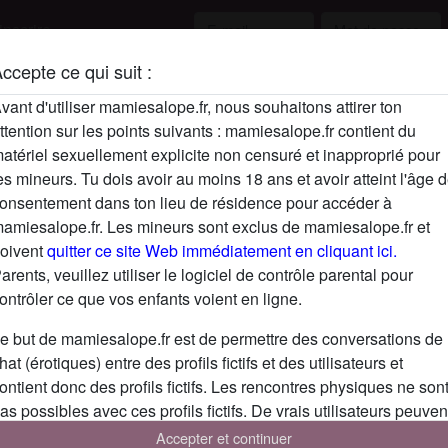
inscrire
ccepte ce qui suit :
Description
vant d'utiliser mamiesalope.fr, nous souhaitons attirer ton
ttention sur les points suivants : mamiesalope.fr contient du
N'a pas encore saisi de description
atériel sexuellement explicite non censuré et inapproprié pour
Cherche
es mineurs. Tu dois avoir au moins 18 ans et avoir atteint l'âge 
onsentement dans ton lieu de résidence pour accéder à
N'a spécifié aucune préférence
amiesalope.fr. Les mineurs sont exclus de mamiesalope.fr et
oivent
quitter ce site Web immédiatement en cliquant ici.
arents, veuillez utiliser le logiciel de contrôle parental pour
ontrôler ce que vos enfants voient en ligne.
e but de mamiesalope.fr est de permettre des conversations de
hat (érotiques) entre des profils fictifs et des utilisateurs et
ontient donc des profils fictifs. Les rencontres physiques ne son
as possibles avec ces profils fictifs. De vrais utilisateurs peuven
galement être trouvés sur le site Web. Afin de différencier ces
Accepter et continuer