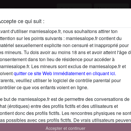
inscrire
ccepte ce qui suit :
Description
vant d'utiliser mamiesalope.fr, nous souhaitons attirer ton
ttention sur les points suivants : mamiesalope.fr contient du
N'a pas encore saisi de description
atériel sexuellement explicite non censuré et inapproprié pour
Cherche
es mineurs. Tu dois avoir au moins 18 ans et avoir atteint l'âge 
onsentement dans ton lieu de résidence pour accéder à
N'a spécifié aucune préférence
amiesalope.fr. Les mineurs sont exclus de mamiesalope.fr et
oivent
quitter ce site Web immédiatement en cliquant ici.
arents, veuillez utiliser le logiciel de contrôle parental pour
ontrôler ce que vos enfants voient en ligne.
e but de mamiesalope.fr est de permettre des conversations de
hat (érotiques) entre des profils fictifs et des utilisateurs et
ontient donc des profils fictifs. Les rencontres physiques ne son
as possibles avec ces profils fictifs. De vrais utilisateurs peuven
galement être trouvés sur le site Web. Afin de différencier ces
Accepter et continuer